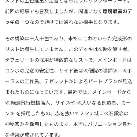
メントの上位進出が定番となったウルザソプターソード。
前回の記事でも言及しましたが、間違いなく
環境最高のデ
ッキの一つ
なので避けては通れない相手となります。
その構築は十人十色であり、未だにこれといった完成形の
リストは誕生していません。このデッキは≪時を解す者、
テフェリー≫の採用が特徴的なリストで、メインボードは
コンボの完遂の安定性、サイド後は≪僧院の導師≫／≪ボ
ーラスの工作員、テゼレット≫によるビートプランが見込
まれたものになっています。最近では、メインボードから
≪ 練達飛行機械職人、サイ ≫や ≪大いなる創造者、カー
ン≫ を採用したもの、赤を抜いて２マナ域に≪石鍛冶の
神秘家≫を採用したものまで、本当にバリエーション豊か
な構築が成されています。