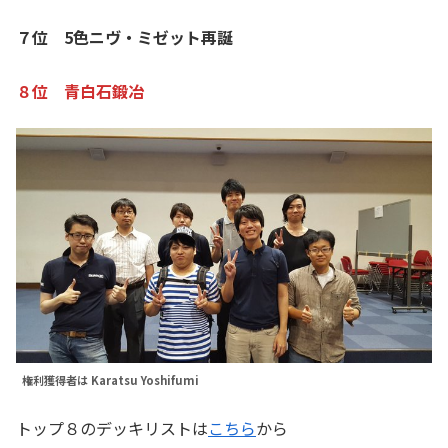
７位 5色ニヴ・ミゼット再誕
８位 青白石鍛冶
権利獲得者は Karatsu Yoshifumi
トップ８のデッキリストは
こちら
から