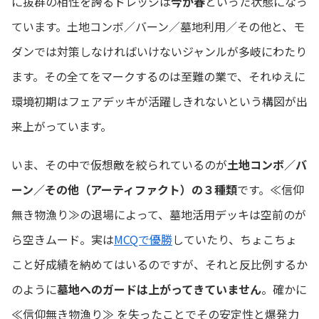
に抜群の相性を誇るドレッジは
今が春
といった状態になっ
ています。土地コンボ／バーン／墓地利用／その他と、モ
ダンでは対策しなければいけないジャンルが多岐にわたり
ます。その全てをマークするのは至難の業で、それゆえに
環境初期はフェアデッキが活躍しきれないという構図が出
来上がっています。
いま、その中で仮想敵を絞られているのが
土地コンボ／バ
ーン／その他（アーティファクト）の３種類
です。≪信仰
無き物漁り≫の退場によって、墓地活用デッキは空前のが
ら空きムード。実は
MCQで優勝
していたり、ちょこちょ
こと好成績を納めてはいるのですが、それと反比例するか
のように
墓地へのガードは上がってきていません
。確かに
≪信仰無き物漁り≫ を失ったことでその安定性と爆発力