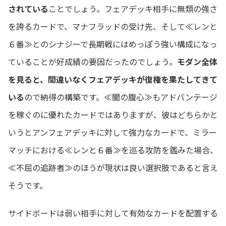
されている
ことでしょう。フェアデッキ相手に無類の強さ
を誇るカードで、マナフラッドの受け先、そして≪レンと
６番≫とのシナジーで長期戦にはめっぽう強い構成になっ
ていることが好成績の要因だったのでしょう。
モダン全体
を見ると、間違いなくフェアデッキが復権を果たしてきて
いる
ので納得の構築です。≪闇の腹心≫もアドバンテージ
を稼ぐのに優れたカードではありますが、彼はどちらかと
いうとアンフェアデッキに対して強力なカードで、ミラー
マッチにおける≪レンと６番≫を巡る攻防を鑑みた場合、
≪不屈の追跡者≫のほうが現状は良い選択肢であると言え
そうです。
サイドボードは弱い相手に対して有効なカードを配置する