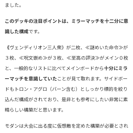
ました。
このデッキの注目ポイントは、ミラーマッチを十二分に意
識した構成
です。
《
ヴェンディリオン三人衆》が二枚、≪謎めいた命令≫が
３枚、≪呪文嵌め≫が３枚、≪至高の評決≫がメイン０枚
と、一般的なリストに比べてメインボードから
十分にミラ
ーマッチを意識していた
ことが見て取れます。サイドボー
ドもトロン・アグロ（バーン含む）としっかり標的を絞り
込んだ構成がされており、是非とも参考にしたい非常に素
晴らしい構築だと思います。
モダンは大会に出る度に仮想敵を定めた構築が必要とされ