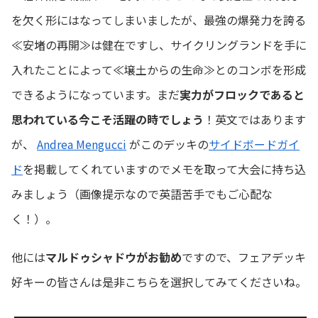
を欠く形にはなってしまいましたが、最強の爆発力を誇る
≪安堵の再開≫は健在ですし、サイクリングランドを手に
入れたことによって≪壌土からの生命≫とのコンボを形成
できるようになっています。まだ
実力がフロックであると
思われている今こそ活躍の時でしょう
！英文ではあります
が、
Andrea Mengucci
がこのデッキの
サイドボードガイ
ド
を掲載してくれていますのでメモを取って大会に持ち込
みましょう（画像提示なので英語苦手でもご心配な
く！）。
他には
マルドゥシャドウがお勧め
ですので、フェアデッキ
好キーの皆さんは是非こちらを選択してみてくださいね。