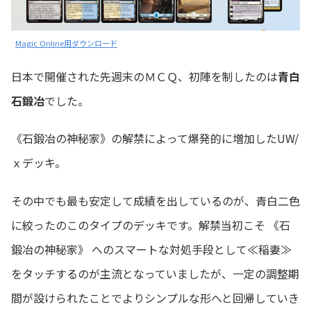
Magic Online用ダウンロード
日本で開催された先週末のＭＣＱ、初陣を制したのは
青白
石鍛冶
でした。
《石鍛冶の神秘家》の解禁によって爆発的に増加したUW/
ｘデッキ。
その中でも最も安定して成績を出しているのが、青白二色
に絞ったのこのタイプのデッキです。解禁当初こそ 《石
鍛冶の神秘家》 へのスマートな対処手段として≪稲妻≫
をタッチするのが主流となっていましたが、一定の調整期
間が設けられたことでよりシンプルな形へと回帰していき