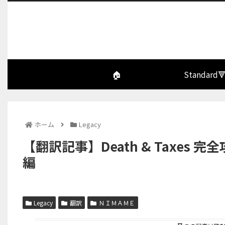
🏠
Standard
ホーム
Legacy
【翻訳記事】Death & Taxes
編
Legacy
翻訳
ＮＩＭＡＭＥ