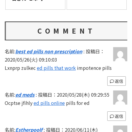
COMMENT
名前:
best ed pills non prescription
:
投稿日：
2020/05/26(火) 09:10:03
Lxnprp zulkec
ed pills that work
impotence pills
返信
名前:
ed meds
:
投稿日：2020/05/28(木) 09:29:55
Ocptse jfihly
ed pills online
pills for ed
返信
名前:
Estherpoolf
:
投稿日：2020/06/11(木)