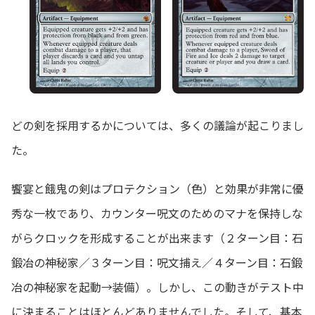
どの剣を採用するかについては、多くの議論が起こりまし
た。
饗宴と餓鬼の剣はプロテクション（色）と効果が非常に優
秀な一枚であり、カウンター呪文のためのマナを保持しな
がらクロックを形成することが出来ます（２ターン目：石
鍛冶の神秘家／３ターン目：呪文捕え／４ターン目：石鍛
冶の神秘家を起動→装備）。しかし、この動きがテスト中
に決まることはほとんどありませんでした。そして、基本