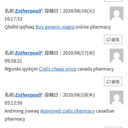
名前:
Estherpoolf
:
投稿日：2020/06/16(火)
16:17:32
Qhxfnl qqfnaq
Buy generic viagra
online pharmacy
返信
名前:
Estherpoolf
:
投稿日：2020/06/17(水)
09:38:21
Wgunks qydsjm
Cialis cheap price
canada pharmacy
返信
名前:
Estherpoolf
:
投稿日：2020/06/18(木)
05:12:50
Andmmg jrawaq
Approved cialis pharmacy
canadian
pharmacy