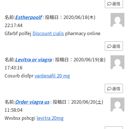
返信
名前:
Estherpoolf
:
投稿日：2020/06/18(木)
22:17:44
Gfarbf polfej
Discount cialis
pharmacy online
返信
名前:
Levitra or viagra
:
投稿日：2020/06/19(金)
17:43:16
Cosurb disfpr
vardenafil 20 mg
返信
名前:
Order viagra us
:
投稿日：2020/06/20(土)
11:58:04
Wvvbsx pshcgi
levitra 20mg