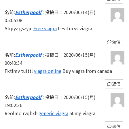
名前:
Estherpoolf
:
投稿日：2020/06/14(日)
05:05:08
Atqiyz gszyjc
Free viagra
Levitra vs viagra
返信
名前:
Estherpoolf
:
投稿日：2020/06/15(月)
00:40:34
Fktlmv tuittl
viagra online
Buy viagra from canada
返信
名前:
Estherpoolf
:
投稿日：2020/06/15(月)
19:02:36
Reolmo rvqbxh
generic viagra
50mg viagra
返信