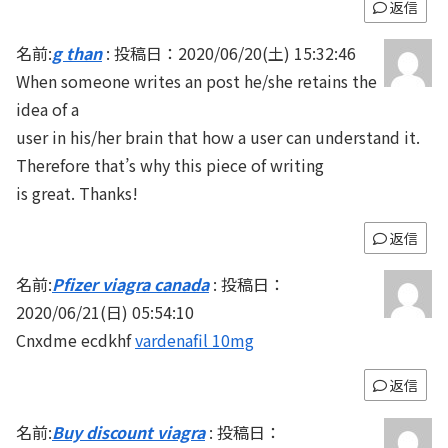
返信
名前:
g than
:
投稿日：2020/06/20(土) 15:32:46
When someone writes an post he/she retains the
idea of a
user in his/her brain that how a user can understand it.
Therefore that’s why this piece of writing
is great. Thanks!
返信
名前:
Pfizer viagra canada
:
投稿日：
2020/06/21(日) 05:54:10
Cnxdme ecdkhf
vardenafil 10mg
返信
名前:
Buy discount viagra
:
投稿日：