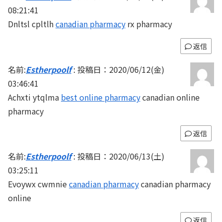
08:21:41
Dnltsl cpltlh
canadian pharmacy
rx pharmacy
返信
名前:
Estherpoolf
:
投稿日：2020/06/12(金)
03:46:41
Achxti ytqlma
best online pharmacy
canadian online
pharmacy
返信
名前:
Estherpoolf
:
投稿日：2020/06/13(土)
03:25:11
Evoywx cwmnie
canadian pharmacy
canadian pharmacy
online
返信