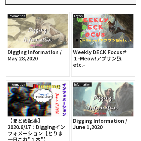
Information
Legacy
Digging Information /
Weekly DECK Focus＃
May 28,2020
１-Meow!アブザン狼
etc.-
Information
Information
【まとめ記事】
Digging Information /
2020.6/17：Diggingイン
June 1,2020
フォメーション【とりま
一日これ”１本”】