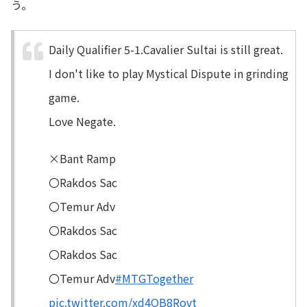
う。
Daily Qualifier 5-1.Cavalier Sultai is still great.
I don't like to play Mystical Dispute in grinding
game.
Love Negate.
×Bant Ramp
〇Rakdos Sac
〇Temur Adv
〇Rakdos Sac
〇Rakdos Sac
〇Temur Adv
#MTGTogether
pic.twitter.com/xd4QB8Rovt