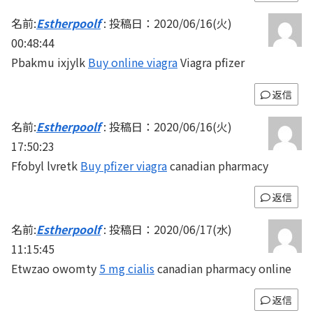
名前:
Estherpoolf
:
投稿日：2020/06/16(火)
00:48:44
Pbakmu ixjylk
Buy online viagra
Viagra pfizer
返信
名前:
Estherpoolf
:
投稿日：2020/06/16(火)
17:50:23
Ffobyl lvretk
Buy pfizer viagra
canadian pharmacy
返信
名前:
Estherpoolf
:
投稿日：2020/06/17(水)
11:15:45
Etwzao owomty
5 mg cialis
canadian pharmacy online
返信