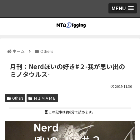
MENU
ホーム
Others
月刊：Nerdぽいの好き#２-我が思い出の
ミノタウルス-
2019.11.30
Others
ＮＩＭＡＭＥ
この記事は
約8分
で読めます。