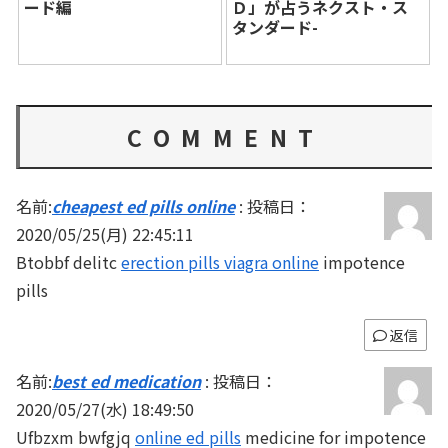
ード編
Ｄ」が占うネクスト・ス
タンダード-
COMMENT
名前:
cheapest ed pills online
:
投稿日：
2020/05/25(月) 22:45:11
Btobbf delitc
erection pills viagra online
impotence
pills
返信
名前:
best ed medication
:
投稿日：
2020/05/27(水) 18:49:50
Ufbzxm bwfgjq
online ed pills
medicine for impotence