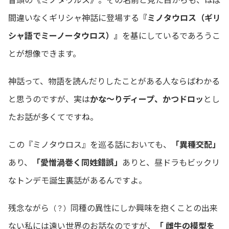
間違いなくギリシャ神話に登場する
『ミノタウロス（ギリ
シャ語でミーノータウロス）』
を基にしているであろうこ
とが想像できます。
神話って、物語を読んだりしたことがある人ならばわかる
と思うのですが、実は
かな～りディープ、かつドロッ
とし
たお話が多くてですね。
この『ミノタウロス』を巡る話においても、
「異種交配」
あり、
「愛憎渦巻く同姓錯誤」
ありと、昼ドラもビックリ
なトンデモ誕生裏話があるんですよ。
残念ながら
同種の異性にしか興味を抱くことの出来
（？）
ない私には遠い世界のお話なのですが、
「 雌牛の模型を