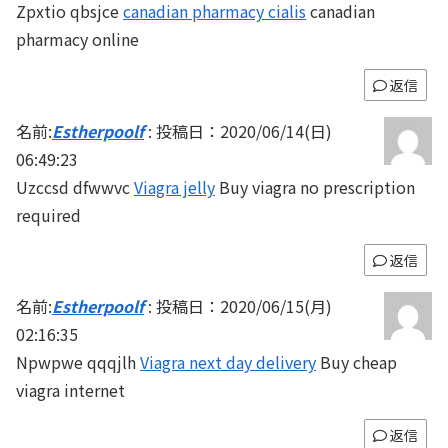
Zpxtio qbsjce
canadian pharmacy cialis
canadian
pharmacy online
返信
名前:
Estherpoolf
:
投稿日：2020/06/14(日)
06:49:23
Uzccsd dfwwvc
Viagra jelly
Buy viagra no prescription
required
返信
名前:
Estherpoolf
:
投稿日：2020/06/15(月)
02:16:35
Npwpwe qqqjlh
Viagra next day delivery
Buy cheap
viagra internet
返信