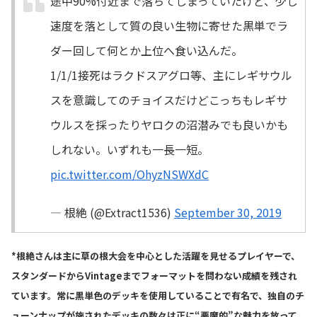
途中90%付近まで落ちてしまっていたけど、少し
速度を落として質の良い生物に寄せた黒単でラ
ダー回して何とか上位へ食い込んだ。
1/1/1接死はラクドスアグロ等、主にレギサウル
スを意識してのチョイスだけどこっちもレギサ
ウルスを採ったりヤロクの沼潜みでも良いかも
しれない。いずれも一長一短。
pic.twitter.com/OhyzNSWXdC
— 根絶 (@Extract1536)
September 30, 2019
*根絶さんは主に草の根大会を中心とした活躍を見せるプレイヤーで、
スタンダードからVintageまでフォーマットを問わない成績を残され
ています。常に黒単色のデッキを使用していることで有名で、独自のチ
ューンナップが施されたデッキの数々は正に“悪魔的”な魅力を放って