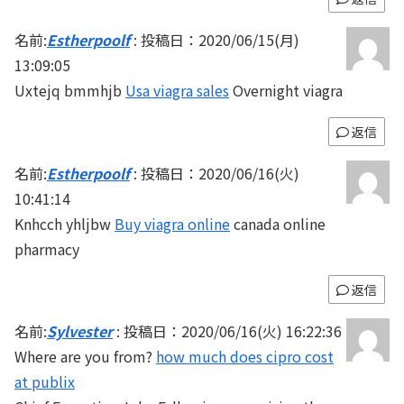
名前:
Estherpoolf
:
投稿日：2020/06/15(月)
13:09:05
Uxtejq bmmhjb
Usa viagra sales
Overnight viagra
返信
名前:
Estherpoolf
:
投稿日：2020/06/16(火)
10:41:14
Knhcch yhljbw
Buy viagra online
canada online
pharmacy
返信
名前:
Sylvester
:
投稿日：2020/06/16(火) 16:22:36
Where are you from?
how much does cipro cost
at publix