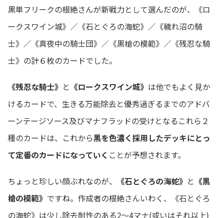
黒単フリークの根絶さんが新戦力として選んだのが、《ロ
ークスワイン城》／《石とぐろの海蛇》／《穢れ沼の騎
士》／《真夜中の騎士団》／《黒槍の模範》／《残忍な騎
士》の計６枚のカードでした。
《残忍な騎士》
と
《ロークスワイン城》
は他でもよく見か
けるカードで、生きる万能除去と優秀過ぎるまでのアドバ
ーンテージソース及びマナフラッドの受けとなるこれら２
種のカードは、これから
黒を色濃く採用したデッキにとっ
て定番のカードになっていく
ことが予想されます。
ちょっと珍しい顔ぶれなのが、
《石とぐろの海蛇》
と
《黒
槍の模範》
ですね。作成者の根絶さんいわく、《石とぐろ
の海蛇》は少し除去耐性のある2～4マナ(或いはそれ以上)