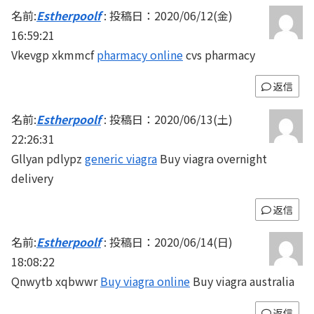
名前:
Estherpoolf
:
投稿日：2020/06/12(金)
16:59:21
Vkevgp xkmmcf
pharmacy online
cvs pharmacy
返信
名前:
Estherpoolf
:
投稿日：2020/06/13(土)
22:26:31
Gllyan pdlypz
generic viagra
Buy viagra overnight
delivery
返信
名前:
Estherpoolf
:
投稿日：2020/06/14(日)
18:08:22
Qnwytb xqbwwr
Buy viagra online
Buy viagra australia
返信