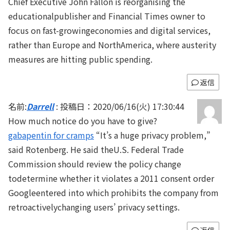
Chief Executive John Fallon is reorganising the
educationalpublisher and Financial Times owner to
focus on fast-growingeconomies and digital services,
rather than Europe and NorthAmerica, where austerity
measures are hitting public spending.
返信
名前:
Darrell
:
投稿日：2020/06/16(火) 17:30:44
How much notice do you have to give?
gabapentin for cramps
“It’s a huge privacy problem,”
said Rotenberg. He said theU.S. Federal Trade
Commission should review the policy change
todetermine whether it violates a 2011 consent order
Googleentered into which prohibits the company from
retroactivelychanging users’ privacy settings.
返信