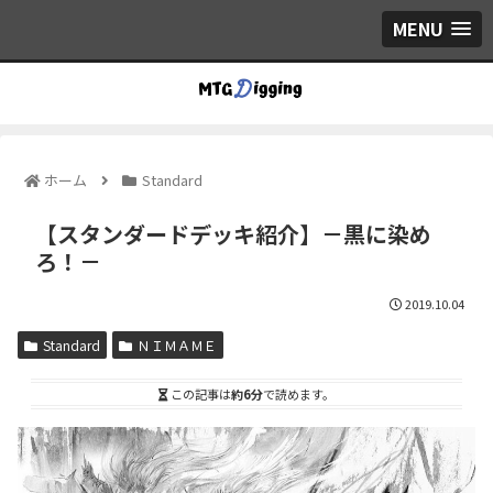
MENU
ホーム
Standard
【スタンダードデッキ紹介】－黒に染め
ろ！－
2019.10.04
Standard
ＮＩＭＡＭＥ
この記事は
約6分
で読めます。