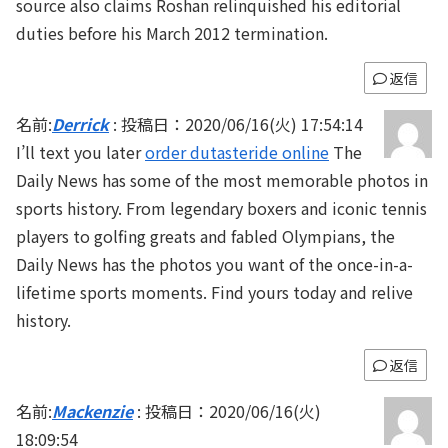
source also claims Roshan relinquished his editorial
duties before his March 2012 termination.
返信
名前:
Derrick
:
投稿日：2020/06/16(火) 17:54:14
I’ll text you later
order dutasteride online
The
Daily News has some of the most memorable photos in
sports history. From legendary boxers and iconic tennis
players to golfing greats and fabled Olympians, the
Daily News has the photos you want of the once-in-a-
lifetime sports moments. Find yours today and relive
history.
返信
名前:
Mackenzie
:
投稿日：2020/06/16(火)
18:09:54