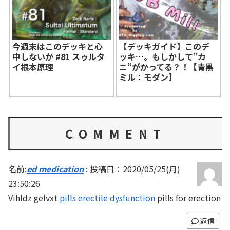
今週末はこのデッキと心
【デッキガイド】このデ
中しないか #81 スゥルタ
ッキ…。もしかして”カ
イ根本原理
ニ”がかってる？！【青黒
ミル：モダン】
COMMENT
名前:
ed medication
:
投稿日：2020/05/25(月)
23:50:26
Vihldz gelvxt
pills erectile dysfunction
pills for erection
返信