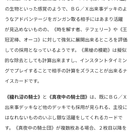
の生物といった感覚のようで、ＢＧ／Ｘ出来事デッキのよ
うなアドバンテージをガンガン取る相手にはあまり活躍
が見込めないものの、《時を解す者、テフェリー》や《王
冠泥棒、オーコ》に対して強気に展開出来るところを評価
しての採用となっているようです。《黒槍の模範》は擬似
的な除去としても計算出来ますし、インスタントタイミン
グでプレイすることで相手の計算をズラスことが出来るナ
イスカードです。
《穢れ沼の騎士》
と
《真夜中の騎士団》
は、既にＢＧ／Ｘ
出来事デッキなど他のデッキでも採用が見られる、主役に
はなれないもののいぶし銀な活躍をしてくれるカードで
す。《真夜中の騎士団》が複数枚ある場合、２枚目以降を