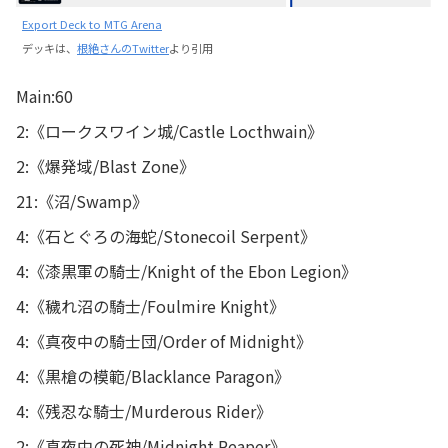
Export Deck to MTG Arena
デッキは、
根絶さんのTwitter
より引用
Main:60
2:《ロークスワイン城/Castle Locthwain》
2:《爆発域/Blast Zone》
21:《沼/Swamp》
4:《石とぐろの海蛇/Stonecoil Serpent》
4:《漆黒軍の騎士/Knight of the Ebon Legion》
4:《穢れ沼の騎士/Foulmire Knight》
4:《真夜中の騎士団/Order of Midnight》
4:《黒槍の模範/Blacklance Paragon》
4:《残忍な騎士/Murderous Rider》
2:《真夜中の死神/Midnight Reaper》