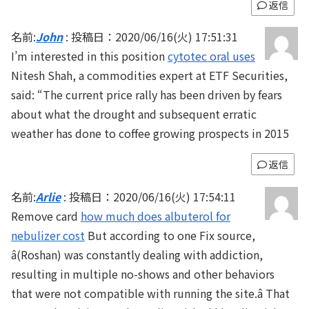
返信
名前:
John
:
投稿日：2020/06/16(火) 17:51:31
I’m interested in this position
cytotec oral uses
Nitesh Shah, a commodities expert at ETF Securities,
said: “The current price rally has been driven by fears
about what the drought and subsequent erratic
weather has done to coffee growing prospects in 2015
返信
名前:
Arlie
:
投稿日：2020/06/16(火) 17:54:11
Remove card
how much does albuterol for
nebulizer cost
But according to one Fix source,
â(Roshan) was constantly dealing with addiction,
resulting in multiple no-shows and other behaviors
that were not compatible with running the site.â That