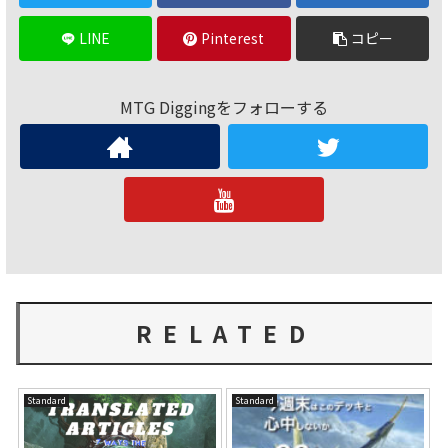
LINE
Pinterest
コピー
MTG Diggingをフォローする
RELATED
Standard
Standard