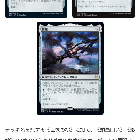
デッキ名を冠する《巨像の槌》に加え、《頭蓋囲い》《影