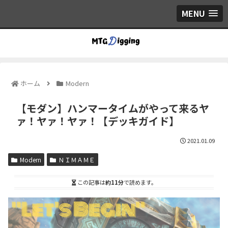
MENU
ホーム
Modern
【モダン】ハンマータイムがやって来るヤ
ァ！ヤァ！ヤァ！【デッキガイド】
2021.01.09
Modern
ＮＩＭＡＭＥ
この記事は
約11分
で読めます。