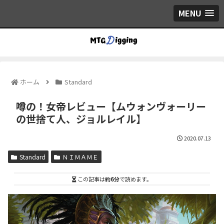
MENU
ホーム
Standard
噂の！女帝レビュー【ムウォンヴォーリー
の世捨て人、ジョルレイル】
2020.07.13
Standard
ＮＩＭＡＭＥ
この記事は
約6分
で読めます。