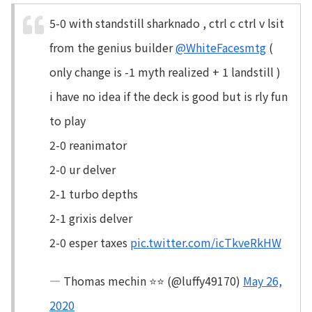
5-0 with standstill sharknado , ctrl c ctrl v lsit
from the genius builder
@WhiteFacesmtg
(
only change is -1 myth realized + 1 landstill )
i have no idea if the deck is good but is rly fun
to play
2-0 reanimator
2-0 ur delver
2-1 turbo depths
2-1 grixis delver
2-0 esper taxes
pic.twitter.com/icTkveRkHW
— Thomas mechin ⭐⭐ (@luffy49170)
May 26,
2020