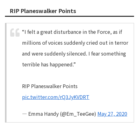
RIP Planeswalker Points
“I felt a great disturbance in the Force, as if
millions of voices suddenly cried out in terror
and were suddenly silenced. I fear something
terrible has happened.”
RIP Planeswalker Points
pic.twitter.com/rQ3JyKVDRT
— Emma Handy (@Em_TeeGee)
May 27, 2020