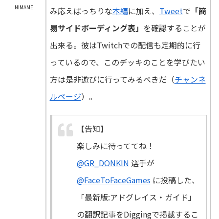
NIMAME
み応えばっちりな
本編
に加え、
Tweet
で
「簡
易サイドボーディング表」
を確認することが
出来る。彼はTwitchでの配信も定期的に行
っているので、このデッキのことを学びたい
方は是非遊びに行ってみるべきだ（
チャンネ
ルページ
）。
【告知】
楽しみに待っててね！
@GR_DONKIN
選手が
@FaceToFaceGames
に投稿した、
「最新版:アドグレイス・ガイド」
の翻訳記事をDiggingで掲載するこ