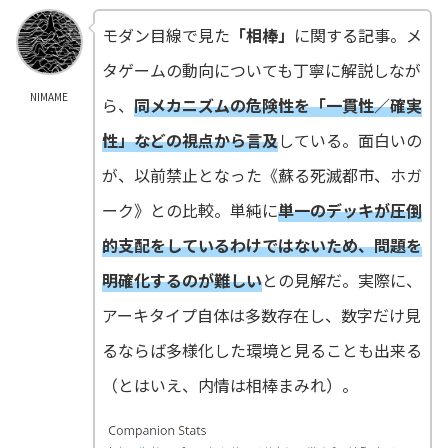
モダン目線で見た
「相棒」
に関する記事。メ
タゲームの動向についても丁寧に解説しなが
NIMAME
ら、
同メカニズムの危険性を「一貫性／確実
性」などの視点から言及
している。面白いの
が、以前禁止となった《蘇る死滅都市、ホガ
ーク》との比較。単純に
単一のデッキが圧倒
的支配をしているわけではないため、問題を
明確化するのが難しい
との見解だ。実際に、
アーキタイプ自体は多数存在し、数字だけ見
るならば多様化した環境と見ることも出来る
（とはいえ、内情は相棒まみれ）。