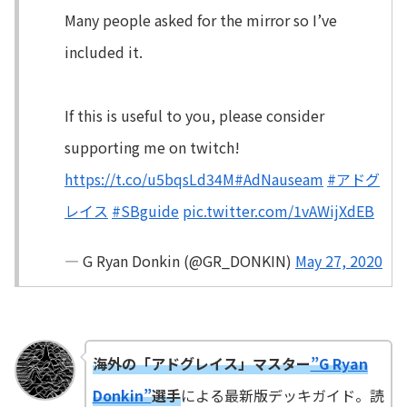
Many people asked for the mirror so I’ve
included it.
If this is useful to you, please consider
supporting me on twitch!
https://t.co/u5bqsLd34M
#AdNauseam
#アドグ
レイス
#SBguide
pic.twitter.com/1vAWijXdEB
— G Ryan Donkin (@GR_DONKIN)
May 27, 2020
海外の「アドグレイス」マスター
”G Ryan
Donkin”
選手
による最新版デッキガイド。読