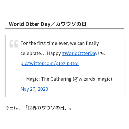
World Otter Day／カワウソの日
For the first time ever, we can finally
celebrate… Happy
#WorldOtterDay
! 🦦
pic.twitter.com/ptezIp3toI
— Magic: The Gathering (@wizards_magic)
May 27, 2020
今日は、
「世界カワウソの日」
。