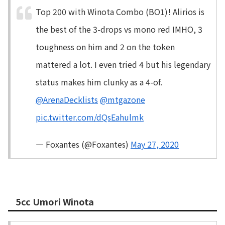
Top 200 with Winota Combo (BO1)! Alirios is
the best of the 3-drops vs mono red IMHO, 3
toughness on him and 2 on the token
mattered a lot. I even tried 4 but his legendary
status makes him clunky as a 4-of.
@ArenaDecklists
@mtgazone
pic.twitter.com/dQsEahulmk
— Foxantes (@Foxantes)
May 27, 2020
5cc Umori Winota