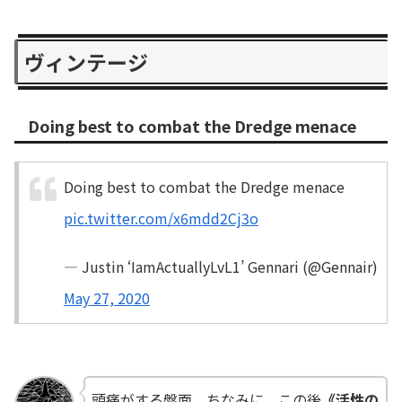
ヴィンテージ
Doing best to combat the Dredge menace
Doing best to combat the Dredge menace
pic.twitter.com/x6mdd2Cj3o
— Justin ‘IamActuallyLvL1’ Gennari (@Gennair)
May 27, 2020
頭痛がする盤面。ちなみに、この後
《活性の